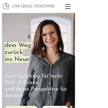
LISA QUILL COACHING
dein Weg
zurück
ins Neue
dein Coaching für mehr
Halt in Krisen
und deine Perspektive für
danach