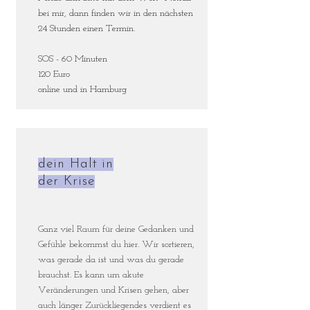
bei mir, dann finden wir in den nächsten
24 Stunden einen Termin.
SOS - 60 Minuten
120 Euro
online und in Hamburg
dein Halt in
der Krise
Ganz viel Raum für deine Gedanken und
Gefühle bekommst du hier. Wir sortieren,
was gerade da ist und was du gerade
brauchst. Es kann um akute
Veränderungen und Krisen gehen, aber
auch länger Zurückliegendes verdient es